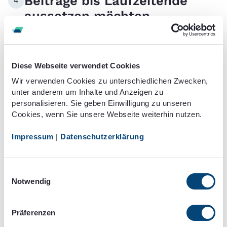
Beiträge bis Laufzeitende
4
aussetzen möchten
Wenn Sie sich entschieden haben, Ihre
Rentenversicherung beitragsfrei zu
Diese Webseite verwendet Cookies
stellen, dann ist dies mit einem nur
Wir verwenden Cookies zu unterschiedlichen Zwecken,
geringen Aufwand
verbunden. Die meisten
unter anderem um Inhalte und Anzeigen zu
Versicherer schreiben nur einen ,,Antrag“
personalisieren. Sie geben Einwilligung zu unseren
Cookies, wenn Sie unsere Webseite weiterhin nutzen.
vor, welcher
keine bestimmte Form
einhalten muss. Damit Sie auf der
Impressum
|
Datenschutzerklärung
sicheren Seite sind, empfehlen wir Ihnen
jedoch, den Antrag schriftlich (per Post
Einwilligungsauswahl
oder Fax) an den Versicherer zu senden.
Notwendig
Bewahren Sie im Anschluss den
Rückschein oder den Faxbericht auf. So
Präferenzen
haben Sie immer einen gerichtsfesten