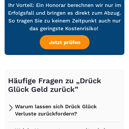
Ihr Vorteil: Ein Honorar berechnen wir nur im
Erfolgsfall und bringen es direkt zum Abzug.
So tragen Sie zu keinem Zeitpunkt auch nur
das geringste Kostenrisiko!
Jetzt prüfen
Häufige Fragen zu „Drück
Glück Geld zurück”
Warum lassen sich Drück Glück
Verluste zurückfordern?