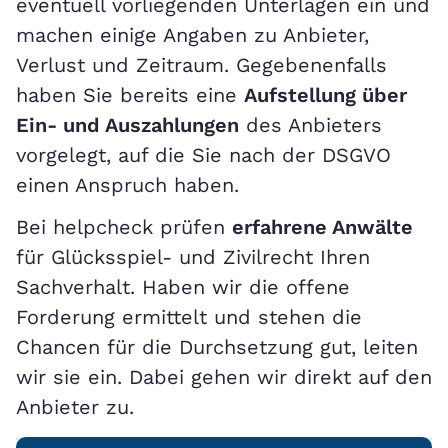
eventuell vorliegenden Unterlagen ein und
machen einige Angaben zu Anbieter,
Verlust und Zeitraum. Gegebenenfalls
haben Sie bereits eine
Aufstellung über
Ein- und Auszahlungen
des Anbieters
vorgelegt, auf die Sie nach der DSGVO
einen Anspruch haben.
Bei helpcheck prüfen
erfahrene Anwälte
für Glücksspiel- und Zivilrecht Ihren
Sachverhalt. Haben wir die offene
Forderung ermittelt und stehen die
Chancen für die Durchsetzung gut, leiten
wir sie ein. Dabei gehen wir direkt auf den
Anbieter zu.