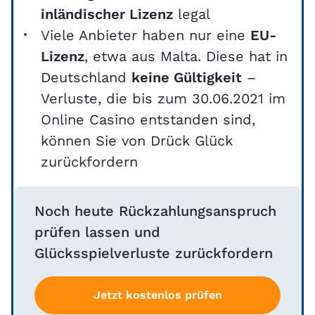
inländischer Lizenz
legal
Viele Anbieter haben nur eine
EU-
Lizenz
, etwa aus Malta. Diese hat in
Deutschland
keine Gültigkeit
–
Verluste, die bis zum 30.06.2021 im
Online Casino entstanden sind,
können Sie von Drück Glück
zurückfordern
Noch heute Rückzahlungsanspruch
prüfen lassen und
Glücksspielverluste zurückfordern
Jetzt kostenlos prüfen