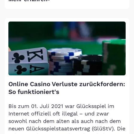
Online Casino Verluste zurückfordern:
So funktioniert's
Bis zum 01. Juli 2021 war Glücksspiel im
Internet offiziell oft illegal – und zwar
sowohl nach dem alten als auch nach dem
neuen Glücksspielstaatsvertrag (GlüStV). Die