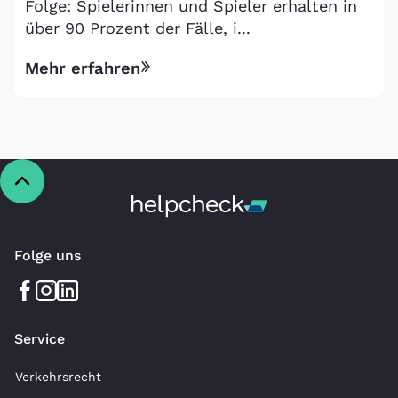
Folge: Spielerinnen und Spieler erhalten in
über 90 Prozent der Fälle, i...
Mehr erfahren
Folge uns
Service
Verkehrsrecht