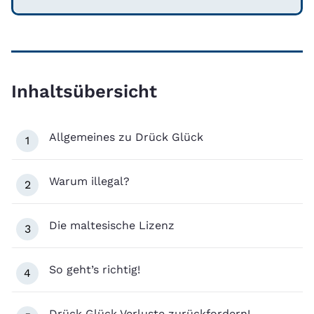
Inhaltsübersicht
Allgemeines zu Drück Glück
1
Warum illegal?
2
Die maltesische Lizenz
3
So geht’s richtig!
4
Drück Glück Verluste zurückfordern!