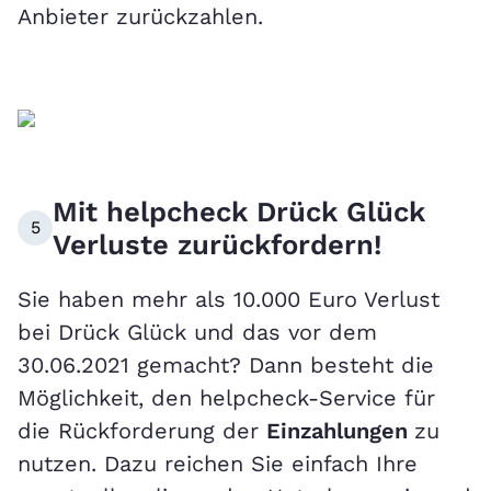
Anbieter zurückzahlen.
Mit helpcheck Drück Glück
5
Verluste zurückfordern!
Sie haben mehr als 10.000 Euro Verlust
bei Drück Glück und das vor dem
30.06.2021 gemacht? Dann besteht die
Möglichkeit, den helpcheck-Service für
die Rückforderung der
Einzahlungen
zu
nutzen. Dazu reichen Sie einfach Ihre