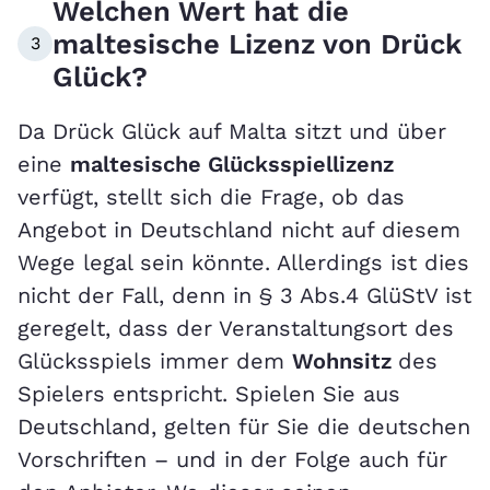
Welchen Wert hat die
maltesische Lizenz von Drück
3
Glück?
Da Drück Glück auf Malta sitzt und über
eine
maltesische Glücksspiellizenz
verfügt, stellt sich die Frage, ob das
Angebot in Deutschland nicht auf diesem
Wege legal sein könnte. Allerdings ist dies
nicht der Fall, denn in § 3 Abs.4 GlüStV ist
geregelt, dass der Veranstaltungsort des
Glücksspiels immer dem
Wohnsitz
des
Spielers entspricht. Spielen Sie aus
Deutschland, gelten für Sie die deutschen
Vorschriften – und in der Folge auch für