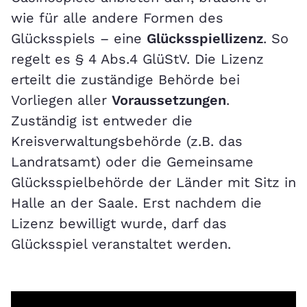
wie für alle andere Formen des
Glücksspiels – eine
Glücksspiellizenz
. So
regelt es § 4 Abs.4 GlüStV. Die Lizenz
erteilt die zuständige Behörde bei
Vorliegen aller
Voraussetzungen
.
Zuständig ist entweder die
Kreisverwaltungsbehörde (z.B. das
Landratsamt) oder die Gemeinsame
Glücksspielbehörde der Länder mit Sitz in
Halle an der Saale. Erst nachdem die
Lizenz bewilligt wurde, darf das
Glücksspiel veranstaltet werden.