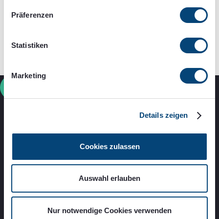
Anspruch prüfen
Präferenzen
Statistiken
Marketing
Details zeigen
Folge uns
Cookies zulassen
Service
Auswahl erlauben
Verkehrsrecht
Datenleck
Nur notwendige Cookies verwenden