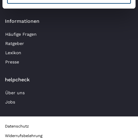
Lebensversicherung
Informationen
Häufige Fragen
Ratgeber
Lexikon
Presse
helpcheck
Über uns
Jobs
Datenschutz
Widerrufsbelehrung