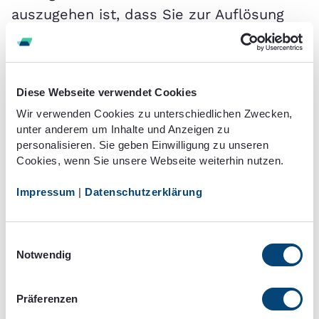
auszugehen ist, dass Sie zur Auflösung
des
Arbeitsvertrags
genötigt wurden (§
628 Abs.2 BGB).
Kündigungsfristen vertraglich
Diese Webseite verwendet Cookies
geregelt: Was gilt für
2
Wir verwenden Cookies zu unterschiedlichen Zwecken,
unter anderem um Inhalte und Anzeigen zu
Arbeitnehmer?
personalisieren. Sie geben Einwilligung zu unseren
Cookies, wenn Sie unsere Webseite weiterhin nutzen.
Die
Fristen bei der Kündigung
durch
Arbeitnehmer können auch auf
Impressum
|
Datenschutzerklärung
einzelvertraglicher Grundlage geregelt
werden. Dadurch, dass ein Vertrag immer
Einwilligungsauswahl
von beiden Parteien unterschrieben wird,
Notwendig
geht der Gesetzgeber davon aus, dass
Arbeitnehmer auch mit einer vom Gesetz
Präferenzen