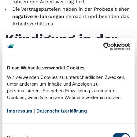
führen den Arbeitsvertrag fort
Die Vertragsparteien haben in der Probezeit eher
negative Erfahrungen
gemacht und beenden das
Arbeitsverhältnis
Kündigung in der
Probezeit
Während einer vereinbarten Probezeit gelten
Diese Webseite verwendet Cookies
erleichtere
Kündigungsvorschriften
. So können
Wir verwenden Cookies zu unterschiedlichen Zwecken,
beide Vertragsparteien gegenüber der jeweils
unter anderem um Inhalte und Anzeigen zu
personalisieren. Sie geben Einwilligung zu unseren
anderen das Arbeitsverhältnis unter Einhaltung
Cookies, wenn Sie unsere Webseite weiterhin nutzen.
einer zweiwöchigen
Frist
auflösen (§ 622 Abs.3
BGB).
Impressum
|
Datenschutzerklärung
Einwilligungsauswahl
Dabei gilt: