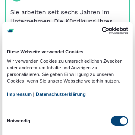
Sie arbeiten seit sechs Jahren im
Unternehmen. Die Kündigung Ihres
Arbeitgebers geht Ihnen am 10.05. zu.
Zwei Monate später, am 10.07., würde
die Kündigung grundsätzlich wirksam
Diese Webseite verwendet Cookies
werden. Sie kann ihre Wirksamkeit
Wir verwenden Cookies zu unterschiedlichen Zwecken,
aber erst am Ende des
unter anderem um Inhalte und Anzeigen zu
personalisieren. Sie geben Einwilligung zu unseren
Kalendermonats entfalten, sodass Ihr
Cookies, wenn Sie unsere Webseite weiterhin nutzen.
Arbeitsverhältnis am 31.07. endet.
Impressum
|
Datenschutzerklärung
Die Probezeitkündigung - §
Einwilligungsauswahl
3
622 Abs.3 BGB
Notwendig