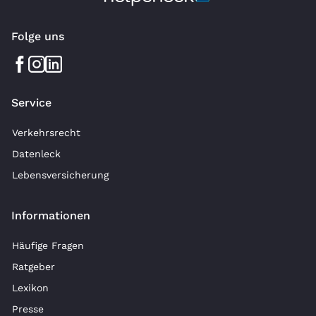
Folge uns
Service
Verkehrsrecht
Datenleck
Lebensversicherung
Informationen
Häufige Fragen
Ratgeber
Lexikon
Presse