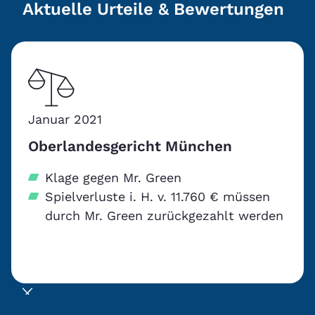
Aktuelle Urteile & Bewertungen
Januar 2021
Oberlandesgericht München
Klage gegen Mr. Green
Spielverluste i. H. v. 11.760 € müssen
durch Mr. Green zurückgezahlt werden
Slide 3 of 5.