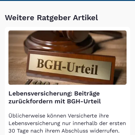
Weitere Ratgeber Artikel
Lebensversicherung: Beiträge
zurückfordern mit BGH-Urteil
Üblicherweise können Versicherte ihre
Lebensversicherung nur innerhalb der ersten
30 Tage nach ihrem Abschluss widerrufen.