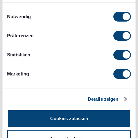
Zeitpunkt einen
wirksamen Vertrag
Einwilligungsauswahl
schließen. Alle Einzahlungen muss der
Notwendig
Anbieter wieder auszahlen. Dabei haben
Sie nach der DSGVO ein Recht, über alle
Präferenzen
Ein- und Auszahlungen
Ihres
Spielerkontos informiert zu werden.
Statistiken
helpcheck prüft mit erfahrenen Anwälten, ob
Marketing
eine Anfechtung möglich ist und ob sie sich
lohnt. Ist dies der Fall, machen wir Ihre
Forderung beim Anbieter geltend. Dabei
Details zeigen
tragen Sie kein Kostenrisiko, denn ein
Honorar fällt nur an, wenn wir erfolgreich
Cookies zulassen
sind!
Jetzt prüfen