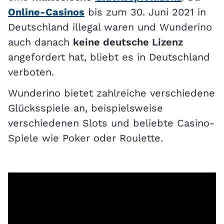
Online-Casinos
bis zum 30. Juni 2021 in
Deutschland illegal waren und Wunderino
auch danach
keine deutsche Lizenz
angefordert hat, bliebt es in Deutschland
verboten.
Wunderino bietet zahlreiche verschiedene
Glücksspiele an, beispielsweise
verschiedenen Slots und beliebte Casino-
Spiele wie Poker oder Roulette.