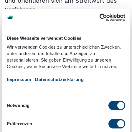
und orientieren sich am Streitwert des
Verfahrens.
Gut zu wissen:
Diese Webseite verwendet Cookies
Wir verwenden Cookies zu unterschiedlichen Zwecken,
Anwaltskosten basieren auf dem
unter anderem um Inhalte und Anzeigen zu
Streitwert, der über die Höhe des
personalisieren. Sie geben Einwilligung zu unseren
Bußgeldes sowie verhängter Punkte
Cookies, wenn Sie unsere Webseite weiterhin nutzen.
und Fahrverbote festgelegt wird. Euro
Impressum
|
Datenschutzerklärung
pro Monat). Die Erhebung der
Gebühren richtet sich nach dem
Einwilligungsauswahl
Rechtsanwaltsvergütungsgesetz (RVG)
Notwendig
und legt Sätze für das Honorar der
rechtlichen Vertretung fest.
Präferenzen