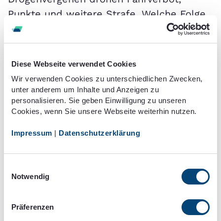
Punkte und weitere Strafe. Welche Folge
im konkreten Fall eintritt, hängt jedoch
vom Einzelfall ab.
Diese Webseite verwendet Cookies
Die Besonderheiten bei
Wir verwenden Cookies zu unterschiedlichen Zwecken,
Fahranfängern
unter anderem um Inhalte und Anzeigen zu
personalisieren. Sie geben Einwilligung zu unseren
In der Probezeit gilt 0,0 Promille – bei
Cookies, wenn Sie unsere Webseite weiterhin nutzen.
Verstoß mindestens 250 €, zwei Jahre
Impressum
|
Datenschutzerklärung
Probezeitverlängerung und ein
verpflichtendes Aufbauseminar.
Einwilligungsauswahl
Für Fahranfänger in der Probezeit greifen
Notwendig
besondere Regeln. Dieser
Personengruppe unterstellt der
Präferenzen
Gesetzgeber eine gewisse Unerfahrenheit.