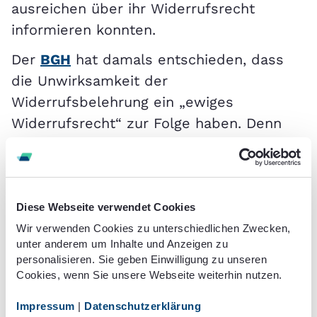
ausreichen über ihr Widerrufsrecht
informieren konnten.
Der
BGH
hat damals entschieden, dass
die Unwirksamkeit der
Widerrufsbelehrung ein „ewiges
Widerrufsrecht“ zur Folge haben. Denn
die wirksame Belehrung ist Voraussetzung
für den Beginn der Widerrufsfrist, zu dem
es in der Folge nicht kommen konnte.
Damit ist auch kein Ende der
Diese Webseite verwendet Cookies
Widerrufsfrist denkbar.
Wir verwenden Cookies zu unterschiedlichen Zwecken,
unter anderem um Inhalte und Anzeigen zu
Dabei ist die
Lebensversicherung
personalisieren. Sie geben Einwilligung zu unseren
Cookies, wenn Sie unsere Webseite weiterhin nutzen.
Entschädigung
bei Ausübung des „ewigen
Widerrufsrechts“ in der Regel deutlich
Impressum
|
Datenschutzerklärung