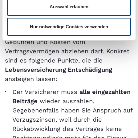
Euro über dem Rückkaufswert. Grund
Auswahl erlauben
dafür ist, dass der Versicherer auf der
einen Seite mehr auszahlen muss, auf der
Nur notwendige Cookies verwenden
anderen Seite aber auch weniger
Gebühren und Kosten vom
Vertragsvermögen abziehen darf. Konkret
sind es folgende Punkte, die die
Lebensversicherung Entschädigung
ansteigen lassen:
Der Versicherer muss
alle eingezahlten
Beiträge
wieder auszahlen.
Gegebenenfalls haben Sie Anspruch auf
Verzugszinsen, weil durch die
Rückabwicklung des Vertrages keine
Rechtsgrundlage mehr für den Einzug