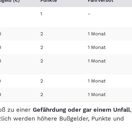
ßgeld (€)
Punkte
Fahrverbot
1
-
0
2
1 Monat
0
2
1 Monat
0
2
1 Monat
0
2
1 Monat
0
2
1 Monat
oß zu einer
Gefährdung oder gar einem Unfall
,
tzlich werden höhere Bußgelder, Punkte und