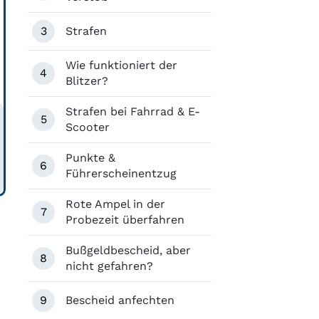
3
Strafen
Wie funktioniert der
4
Blitzer?
Strafen bei Fahrrad & E-
5
Scooter
Punkte &
6
Führerscheinentzug
Rote Ampel in der
7
Probezeit überfahren
Bußgeldbescheid, aber
8
nicht gefahren?
9
Bescheid anfechten