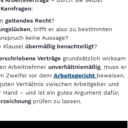
s Arbeitsvertrags
– durch Sie selbst
 Kernfragen
:
en
geltendes Recht
?
ungslücken
, trifft er also zu bestimmten
anspruch keine Aussage?
e Klausel
übermäßig benachteiligt
?
erschriebene Verträge
grundsätzlich wirksam
 den Arbeitnehmer
unverhältnismäßig
, muss er
im Zweifel vor dem
Arbeitsgericht
beweisen.
uten Verhältnis zwischen Arbeitgeber und
er Hand – und ist ein gutes Argument dafür,
erzeichnung
prüfen zu lassen.