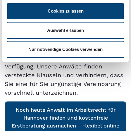
Begründung oder Beendigung des
Cookies zulassen
Arbeitsverhältnisses
. Hier sollten Sie auf
Nummer sicher gehen und den Vertrag
Auswahl erlauben
von einem erfahrenen Anwalt für
Arbeitsrecht prüfen lassen. In Hannover
steht Ihnen auch hier die qualifizierte
Nur notwendige Cookies verwenden
helpcheck-Online-Rechtsberatung zur
Verfügung. Unsere Anwälte finden
versteckte Klauseln und verhindern, dass
Sie eine für Sie ungünstige Vereinbarung
vorschnell unterzeichnen.
Noch heute Anwalt im Arbeitsrecht für
Hannover finden und kostenfreie
Erstberatung ausmachen – flexibel online