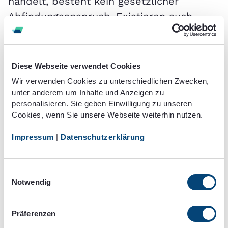
handelt, besteht kein gesetzlicher
Abfindungsanspruch. Existieren auch
keine entsprechenden
vertraglichen
Regelungen
, kommt es auf Ihr
Verhandlungsgeschick
an. Besonders bei
Diese Webseite verwendet Cookies
krankheitsbedingten
Kündigungen, bei
Wir verwenden Cookies zu unterschiedlichen Zwecken,
der Sie keinerlei
Mitschuld
an Ihrer
unter anderem um Inhalte und Anzeigen zu
personalisieren. Sie geben Einwilligung zu unseren
Entlassung tragen, bestehen gute
Cookies, wenn Sie unsere Webseite weiterhin nutzen.
Chancen
.
Impressum
|
Datenschutzerklärung
Denn
: Spricht der Arbeitgeber die
Kündigung aus, können Sie
gerichtlich
Einwilligungsauswahl
gegen sie vorgehen. Dabei besteht ein
Notwendig
immenses
Risiko
für den Arbeitgeber, den
Prozess zu verlieren. Daher bietet er
Präferenzen
Ihnen freiwillig eine
Abfindung
an, wobei