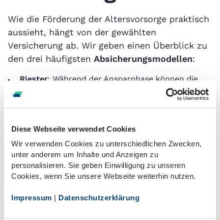
Wie die Förderung der Altersvorsorge praktisch
aussieht, hängt von der gewählten
Versicherung ab. Wir geben einen Überblick zu
den drei häufigsten
Absicherungsmodellen
:
Riester
: Während der Ansparphase können die
Beiträge steuerlich voll als Sonderausgaben
abgezogen werden. Zusätzlich gibt es sogenannte
„Riester-Zulagen“, die direkt in den Vertrag
fließen. Die spätere Rente unterliegt voll der
Diese Webseite verwendet Cookies
Einkommensteuer
Wir verwenden Cookies zu unterschiedlichen Zwecken,
Rürup
: Sie wird wie die gesetzliche
unter anderem um Inhalte und Anzeigen zu
Rentenversicherung behandelt. Bis zum
personalisieren. Sie geben Einwilligung zu unseren
Höchstbetrag von (Stand 2022) 25.787 Euro
Cookies, wenn Sie unsere Webseite weiterhin nutzen.
können die Beiträge voll steuerlich abgesetzt
werden. Später unterliegt die Rente mit dem
Impressum
|
Datenschutzerklärung
Ertragsanteil (Tabelle in § 22 EStG) der