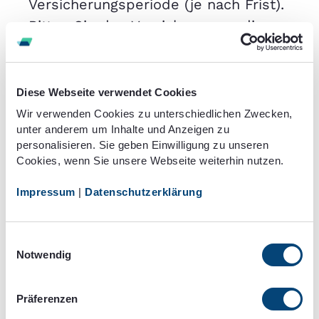
Versicherungsperiode (je nach Frist).
Bitten Sie den Versicherer um die
Auszahlung des vertraglich vereinbarten
Rückkaufswertes und gegeben Sie,
sofern nicht bereits geschehen, die
Diese Webseite verwendet Cookies
Bankverbindung für die Auszahlung an.
Wir verwenden Cookies zu unterschiedlichen Zwecken,
unter anderem um Inhalte und Anzeigen zu
Bitten Sie um eine – am besten
personalisieren. Sie geben Einwilligung zu unseren
schriftliche – Kündigungsbestätigung.
Cookies, wenn Sie unsere Webseite weiterhin nutzen.
Unterschreiben Sie Ihre schriftliche
Impressum
|
Datenschutzerklärung
Kündigung persönlich; bei E-Mails ist
keine Unterschrift erforderlich.
Einwilligungsauswahl
Indem Sie die genannten Punkte
Notwendig
beachten, stellen Sie sicher, dass der
Versicherer Ihre Kündigung zum einen
Präferenzen
schnell bearbeiten und zum anderen