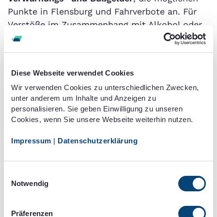
Punkte in Flensburg und Fahrverbote an. Für
Verstöße im Zusammenhang mit Alkohol oder
einem zu geringen Abstand gibt es meist
separate Bußgeldrechner.
Wie zuverlässig
Diese Webseite verwendet Cookies
sind die
Wir verwenden Cookies zu unterschiedlichen Zwecken,
unter anderem um Inhalte und Anzeigen zu
Bußgeldrechner?
personalisieren. Sie geben Einwilligung zu unseren
Cookies, wenn Sie unsere Webseite weiterhin nutzen.
Es handelt sich normalerweise um private
Impressum
|
Datenschutzerklärung
Betreiber der Plattformen, welche die Rechner
einbinden. Diese sind auch für die Pflege und
Einwilligungsauswahl
Aktualität der Bußgeldrechner verantwortlich.
Notwendig
Oft bieten die Plattformen zusätzlich
Informationen rund um das Verkehrsrecht an.
Präferenzen
Allerdings muss Verkehrsteilnehmern damit