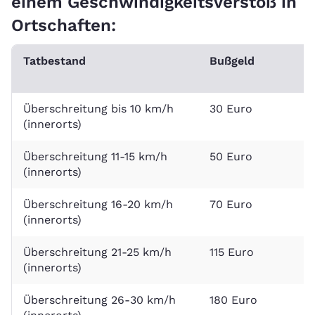
einem Geschwindigkeitsverstoß in
Ortschaften:
Tatbestand
Bußgeld
P
F
Überschreitung bis 10 km/h
30 Euro
0
(innerorts)
Überschreitung 11-15 km/h
50 Euro
0
(innerorts)
Überschreitung 16-20 km/h
70 Euro
0
(innerorts)
Überschreitung 21-25 km/h
115 Euro
1
(innerorts)
Überschreitung 26-30 km/h
180 Euro
1